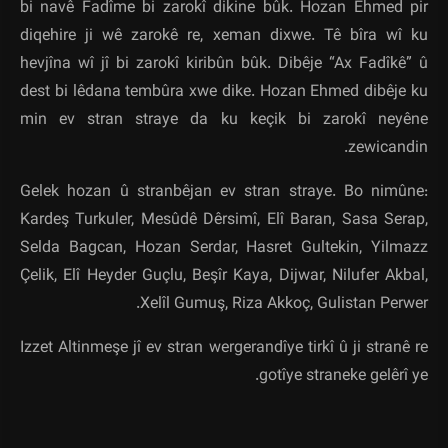
bi navê Fadîme bi zarokî dikine bûk. Hozan Ehmed pir
diqehire ji wê zarokê re, xeman dixwe. Tê bîra wî ku
hevjîna wî jî bi zarokî kiribûn bûk. Dibêje “Ax Fadîkê” û
dest bi lêdana tembûra xwe dike. Hozan Ehmed dibêje ku
min ev stran straye da ku keçik bi zarokî neyêne
zewicandin.
Gelek hozan û stranbêjan ev stran straye. Bo nimûne:
Kardeş Turkuler, Mesûdê Dêrsimî, Elî Baran, Sasa Serap,
Selda Bagcan, Hozan Serdar, Hasret Gultekin, Yilmazz
Çelik, Elî Heyder Guçlu, Beşîr Kaya, Dijwar, Nilufer Akbal,
Xelîl Gumuş, Riza Akkoç, Gulistan Perwer.
Izzet Altinmeşe jî ev stran wergerandîye tirkî û ji stranê re
gotîye straneke gelêrî ye.