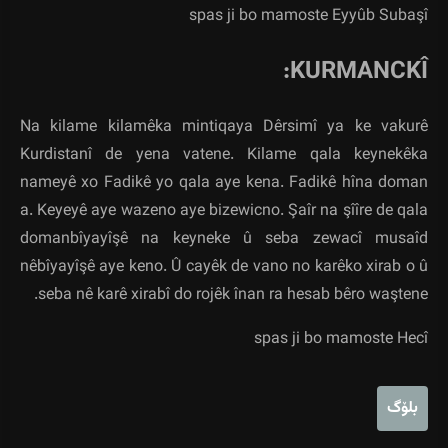
spas ji bo mamoste Eyyûb Subaşî
KURMANCKÎ:
Na kilame kilamêka mintiqaya Dêrsimî ya ke vakurê
Kurdistanî de yena vatene. Kilame qala keynekêka
nameyê xo Fadikê yo qala aye kena. Fadikê hîna doman
a. Keyeyê aye wazeno aye bizewicno. Şaîr na şîîre de qala
domanbîyayîşê na keyneke û seba zewacî musaîd
nêbîyayîşê aye keno. Û cayêk de vano no karêko xirab o û
seba nê karê xirabî do rojêk înan ra hesab bêro waştene.
spas ji bo mamoste Hecî
بلۆگ