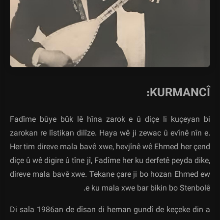
KURMANCÎ:
Fadîme bûye bûk lê hîna zarok e û diçe li kuçeyan bi
zarokan re lîstikan dilîze. Haya wê ji zewac û evînê nîn e.
Her tim direve mala bavê xwe, hevjînê wê Ehmed her çend
diçe û wê digire û tîne jî, Fadîme her ku derfetê peyda dike,
direve mala bavê xwe. Tekane çare ji bo hozan Ehmed ew
e ku mala xwe bar bikin bo Stenbolê.
Di sala 1986an de dîsan di heman gundî de keçeke din a