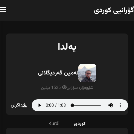
گۆرانیی کوردی
یەلدا
ئەمین گەردیگلانی
شێوەزار:
سۆرانی
1525 بینین
داگرتن
کوردی
Kurdî