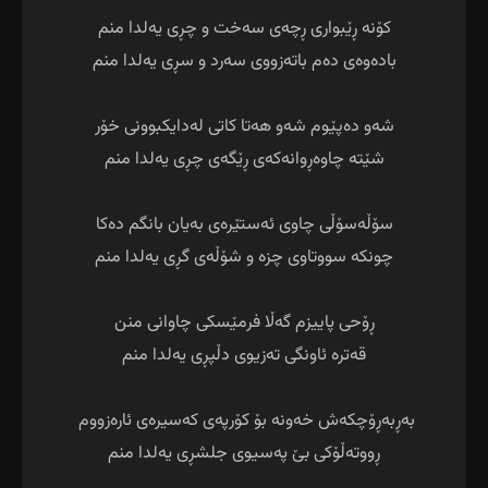
ڕووتەڵۆکی بێ پەسیوی جلشڕی یەلدا منم