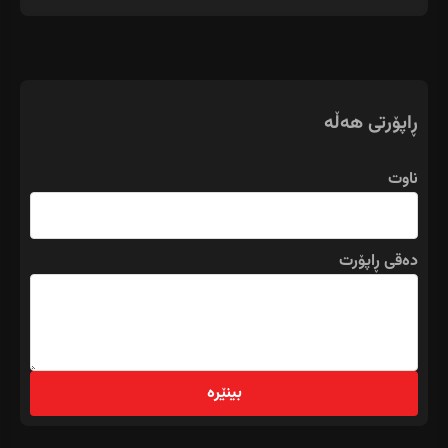
ڕاپۆرتی هەڵە
ناوت
دەقی ڕاپۆرت
بینێرە