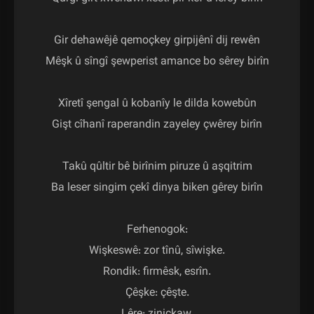
Gir dehawêjê qemoçkey girpijênî dij rewên

Mêşk û sîngî şewperist amance bo sêrey birîn

Xîretî şengal û kobanîy le dilda kowebûn

Gişt cîhanî raperandin zayeley çwêrey birîn

Takû qûltir bê birînim piruze û aşqitrim

Ba leser singim çekî dinya biken gêrey birîn

Ferhenogok:

Wişkeswê: zor tînû, sîwişke.

Rondik: firmêsk, esrîn.

Çêşke: çêşte.
