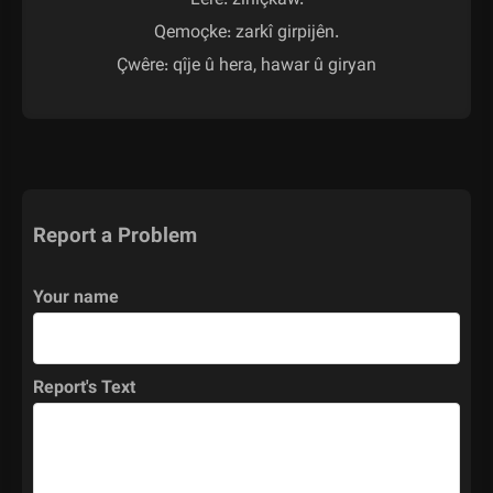
Lêre: ziniçkaw.

Qemoçke: zarkî girpijên.

Çwêre: qîje û hera, hawar û giryan
Report a Problem
Your name
Report's Text