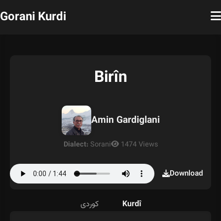
Gorani Kurdi
Birîn
Amin Gardiglani
Dialect:
Sorani
1474 Views
Download
کوردی
Kurdî