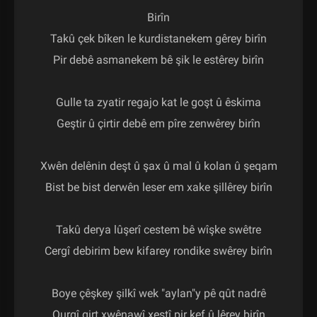
Birîn

Takû çek bîken le kurdistanekem gêrey birîn

Pir debê asmanekem bê şik le estêrey birîn

Gulle ta zyatir regajo kat le goşt û êskima

Geştir û çirtir debê em pîre zenwêrey birîn

Xwên delênin deşt û şax û mal û kolan û şeqam

Bist be bist derwên leser em xake şillêrey birîn

Takû derya lûşerî cestem bê wîşke swêtre

Cergî debirim bew kifarey rondike swêrey birîn

Boye çêşkey şilkî wek "aylan"y pê qût nadrê

Qurgî girt xwênawî xestî pir kef û lêrey birîn
