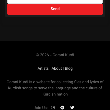
Send
© 2026 - Gorani Kurdi
Artists
|
About
|
Blog
Gorani Kurdi is a website for collecting files and lyrics of
Kurdish songs to serve the language and the culture of
Kurdish nation
Join Us: