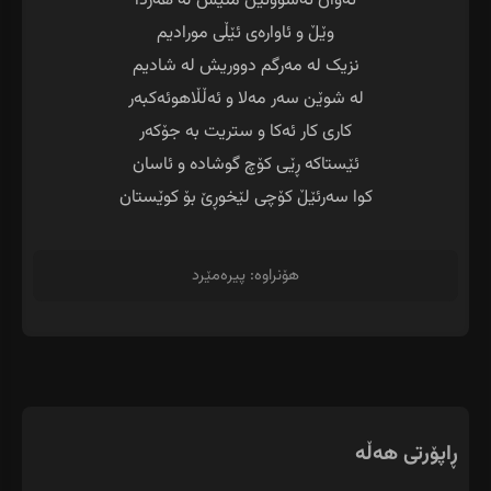
کوا سەرئێڵ کۆچی لێخوڕێ بۆ کوێستان
هۆنراوە: پیرەمێرد
ڕاپۆرتی هەڵە