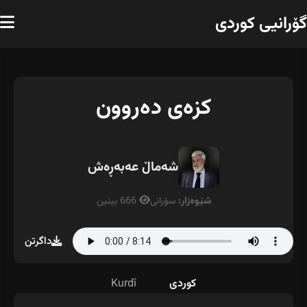
گۆرانیی کوردی
کزەی دەروون
شەماڵ عەبەڕەش
شێوەزار:
سۆرانی
666 بینین
داگرتن
کوردی
Kurdî