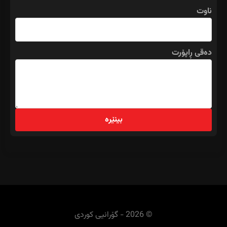
ناوت
دەقی ڕاپۆرت
بینێرە
© 2026 - گۆرانیی کوردی